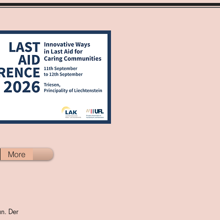
More
an. Der